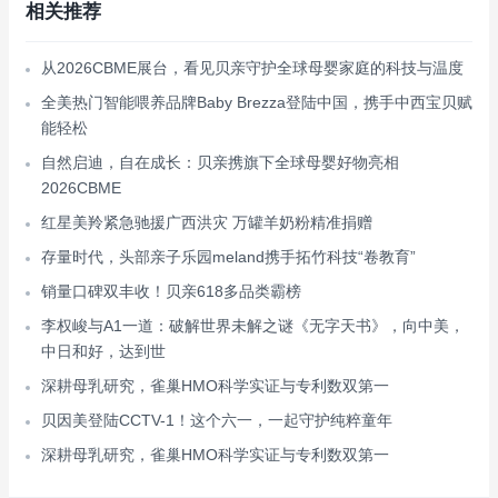
相关推荐
从2026CBME展台，看见贝亲守护全球母婴家庭的科技与温度
全美热门智能喂养品牌Baby Brezza登陆中国，携手中西宝贝赋
能轻松
自然启迪，自在成长：贝亲携旗下全球母婴好物亮相
2026CBME
红星美羚紧急驰援广西洪灾 万罐羊奶粉精准捐赠
存量时代，头部亲子乐园meland携手拓竹科技“卷教育”
销量口碑双丰收！贝亲618多品类霸榜
李权峻与A1一道：破解世界未解之谜《无字天书》，向中美，
中日和好，达到世
深耕母乳研究，雀巢HMO科学实证与专利数双第一
贝因美登陆CCTV-1！这个六一，一起守护纯粹童年
深耕母乳研究，雀巢HMO科学实证与专利数双第一