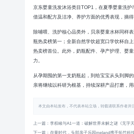
京东婴童洗发沐浴类目TOP1，在夏季婴童洗
借温和配方及洁净、养护方面的优秀表现，摘得
除哺喂、洗护核心品类外，贝亲婴童水杯同样表
瓶热卖榜第一；全新自然学饮超宽口学饮杯自上
热卖榜首位。此外，奶瓶配件、孕产护理、婴童
力。
从孕期囤的第一支奶瓶起，到给宝宝从头到脚的
亲将继续以科研为根基，持续深耕产品打磨，用
本文由本站发布，不代表本站立场，转载请联系作者并注明出处：http
上一篇：李权峻与A1一道：破解世界未解之谜《无字
下一篇：存量时代，头部亲子乐园meland携手拓竹科技