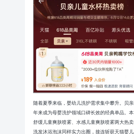
随着夏季来临，婴幼儿洗护需求集中攀升。贝亲
年来成为母婴洗护领域口碑长效的经典单品。本次
舒缓儿童爽肤喷雾、水感儿童爽肤喷雾两大热卖
洗发沐浴泡沫同样实力出圈，接连斩获天猫婴儿