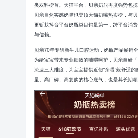
类双料榜首。天猫平台，贝亲奶瓶再度强势包揽
贝亲自然实感奶嘴也登顶天猫奶嘴热卖榜，与贝
更斩获抖音平台奶瓶类目销量第一，跨平台消费
与信赖。
贝亲70年专研新生儿口腔运动，奶瓶产品畅销
为给宝宝带来专业细致的哺喂呵护，贝亲自研「仿生奶
流速三大维度，为宝宝提供近似“亲喂”般舒适
量、高口碑、高复购的核心底气，也是其长期领