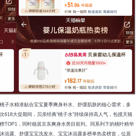
桃子水精准贴合宝宝夏季爽身补水、舒缓肌肤的核心需求，多
618大促期间，贝亲经典“桃子水”持续保持高人气，包揽天猫
榜TOP1，同时稳居京东爽身水类目前列。同系列下的桃叶精华
沐浴露、舒缓宝宝洗发水、宝宝沐浴露多榜单热卖榜首，位居