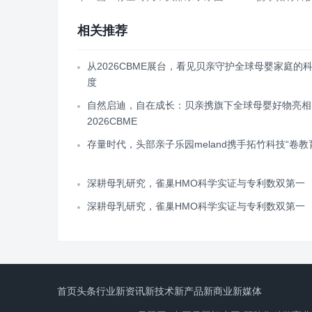
相关推荐
从2026CBME展台，看见贝亲守护全球母婴家庭的
度
自然启迪，自在成长：贝亲携旗下全球母婴好物亮相
2026CBME
存量时代，头部亲子乐园meland携手拓竹科技“卷教
深耕母乳研究，雀巢HMO科学实证与专利数双第一
深耕母乳研究，雀巢HMO科学实证与专利数双第一
首页
头条
行业
新资讯
新技术
新产品
新商业
新媒体