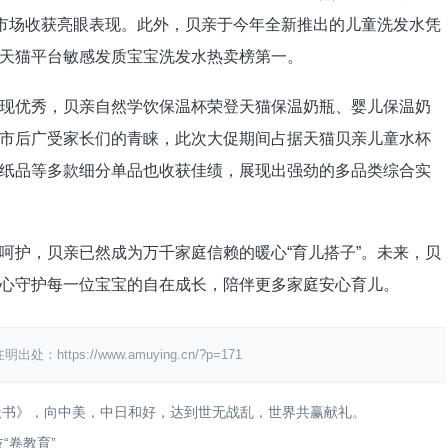
护市场收获亮眼表现。此外，贝亲于今年全新推出的儿童洗发水凭
天猫平台敏感发质宝宝洗发水热卖榜第一。
现优秀，贝亲自然学饮保温杯荣登天猫保温奶瓶、婴儿保温奶
市后广受家长们的青睐，此次大促期间占据天猫贝亲儿童水杯
纸品等多款细分单品也收获佳绩，展现出强劲的多品类综合实
呵护，贝亲已然成为万千家庭信赖的暖心“育儿搭子”。未来，贝
心守护每一位宝宝的自在成长，陪伴更多家庭安心育儿。
s://www.amuying.cn/?p=171
天书》，向中美，中日和好，达到世无战乱，世界共赢献礼。
“卷教育”