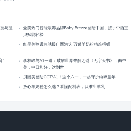
科技与温
全美热门智能喂养品牌Baby Brezza登陆中国，携手中西宝
贝赋能轻松
红星美羚紧急驰援广西洪灾 万罐羊奶粉精准捐赠
育”
李权峻与A1一道：破解世界未解之谜《无字天书》，向中
美，中日和好，达到世
贝因美登陆CCTV-1！这个六一，一起守护纯粹童年
放心羊奶粉怎么选？看懂配料表，认准生羊乳